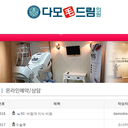
번호
제목
작성자
318
RE: 비절개 이식 비용
damodr
소나이
317
수술후