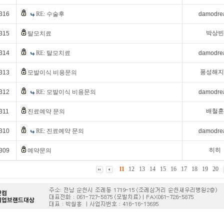
316
RE: 수술후
damodr
박상빈
315
탈모치료
314
RE: 탈모치료
damodr
풍성해지
313
모발이식 비용문의
312
RE: 모발이식 비용문의
damodr
배철훈
311
진료예약 문의
310
RE: 진료예약 문의
damodr
히히
309
예약문의
11
12
13
14
15
16
17
18
19
20