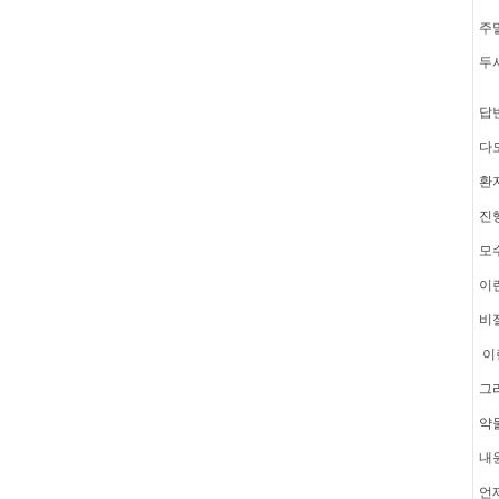
주
두
답
다
환
진
모
이
비
이런
그
약
내
언