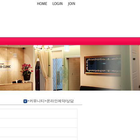
>커뮤니티>온라인예약/상담