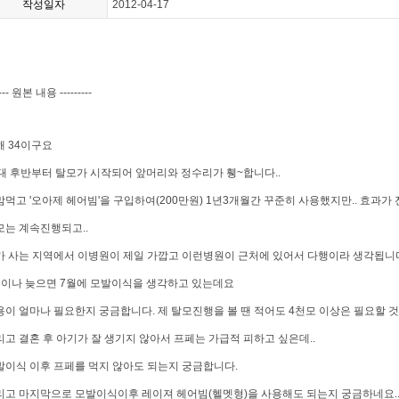
작성일자
2012-04-17
---- 원본 내용 ---------
해 34이구요
0대 후반부터 탈모가 시작되어 앞머리와 정수리가 휑~합니다..
맘먹고 '오아제 헤어빔'을 구입하여(200만원) 1년3개월간 꾸준히 사용했지만.. 효과가 
모는 계속진행되고..
가 사는 지역에서 이병원이 제일 가깝고 이런병원이 근처에 있어서 다행이라 생각됩니
월이나 늦으면 7월에 모발이식을 생각하고 있는데요
용이 얼마나 필요한지 궁금합니다. 제 탈모진행을 볼 땐 적어도 4천모 이상은 필요할 것 
리고 결혼 후 아기가 잘 생기지 않아서 프페는 가급적 피하고 싶은데..
발이식 이후 프페를 먹지 않아도 되는지 궁금합니다.
리고 마지막으로 모발이식이후 레이져 헤어빔(헬멧형)을 사용해도 되는지 궁금하네요..