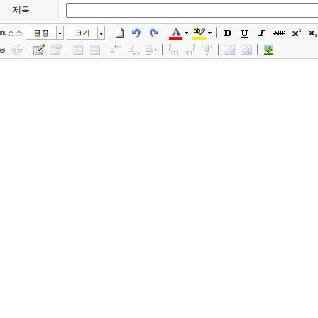
제목
소스
글꼴
크기